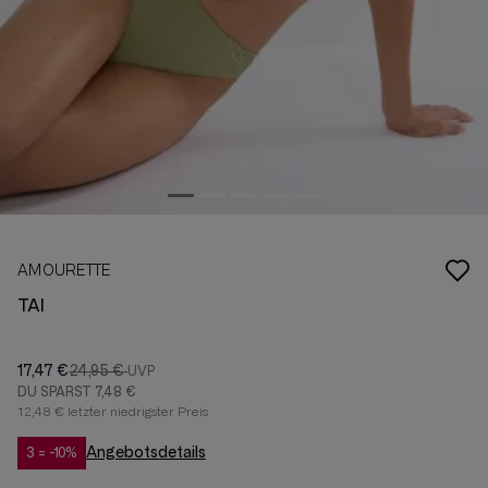
AMOURETTE
TAI
17,47 €
24,95 €
DU SPARST
7,48 €
12,48 € letzter niedrigster Preis
Angebotsdetails
3 = -10%