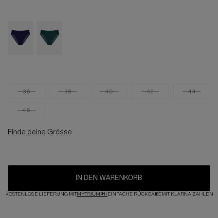
36
38
40
42
44
46
Finde deine Grösse
IN DEN WARENKORB
KOSTENLOSE LIEFERUNG MIT
MYTRIUMPH
EINFACHE RÜCKGABE
MIT KLARNA ZAHLEN