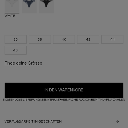
WHITE
36
38
40
42
44
46
Finde deine Grösse
IN DEN WARENKORB
KOSTENLOSE LIEFERUNG MIT
MYTRIUMPH
EINFACHE RÜCKGABE
MIT KLARNA ZAHLEN
VERFÜGBARKEIT IN GESCHÄFTEN