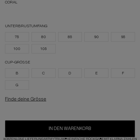
CORAL
UNTERBRUSTUMFANG
75
80
85
90
95
100
105
CUP-GRÖSSE
B
C
D
E
F
G
Finde deine Grösse
IN DEN WARENKORB
KOSTENLOSE LIEFERUNG MIT
MYTRIUMPH
EINFACHE RÜCKGABE
MIT KLARNA ZAHLEN