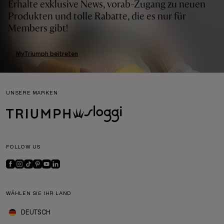
Erhalte exklusive News, vorab-Zugang zu neuen
Produkten und tolle Rabatte, die es nur für
Members gibt!
MyTriumph beitreten
UNSERE MARKEN
FOLLOW US
WÄHLEN SIE IHR LAND
DEUTSCH