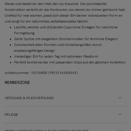
Weise und bietet dir den Halt, den du brauchst. Die durchdachte
Konstruktion verleiht dir die Kontouren, von denen du immer geträumt hast.
Crafted für real women, passt sich dieser BH deiner individuellen Form an
und sorgt für ein natürliches, selbstbewusstes Gefühl.
Leichte, weiche und stützende Cups ohne Einlagen für natürliche
Formgebung
Zarte Spitze mit elegantem Blumenmuster für feminine Eleganz
Schmeichelt allen Formen und Körbchengrößen durch
anpassungsfähiges Design
Vielseitiger BH für jeden Tag mit optimaler Passform
Perfekt kombinierbar mit passenden Slips aus der gleichen Kollektion
Artikelnummer: 10215855
(7613114269343)
MEMBERZONE
VERSAND & RÜCKVERSAND
PFLEGE