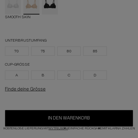
SMOOTH SKIN
UNTERBRUSTUMFANG
70
75
80
85
CUP-GRÖSSE
A
B
C
D
Finde deine Grösse
IN DEN WARENKORB
KOSTENLOSE LIEFERUNG MIT
MYTRIUMPH
EINFACHE RÜCKGABE
MIT KLARNA ZAHLEN