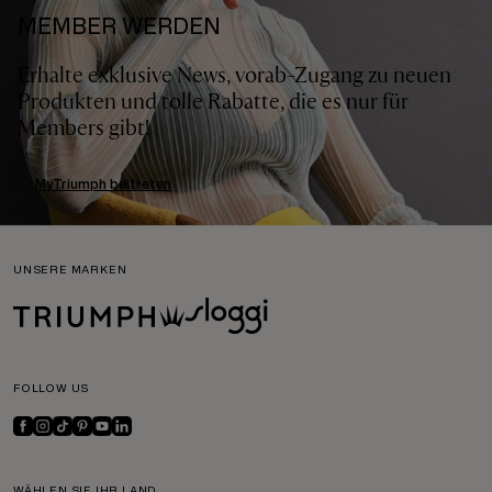
MEMBER WERDEN
Erhalte exklusive News, vorab-Zugang zu neuen
Produkten und tolle Rabatte, die es nur für
Members gibt!
MyTriumph beitreten
UNSERE MARKEN
FOLLOW US
WÄHLEN SIE IHR LAND