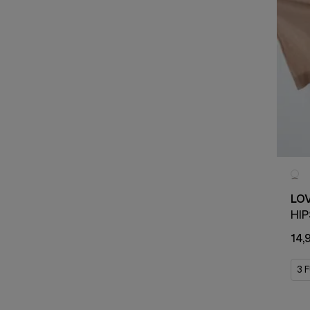
LO
HI
14,
3 