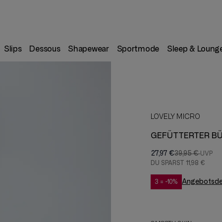
Slips
Dessous
Shapewear
Sportmode
Sleep & Loung
LOVELY MICRO
GEFÜTTERTER BÜ
27,97 €
39,95 €
DU SPARST
11,98 €
Angebotsdet
3 = -10%