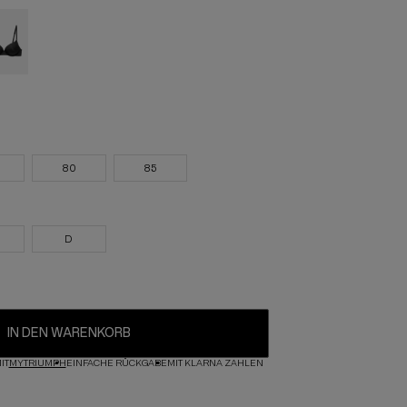
80
85
D
IN DEN WARENKORB
IT
MYTRIUMPH
EINFACHE RÜCKGABE
MIT KLARNA ZAHLEN