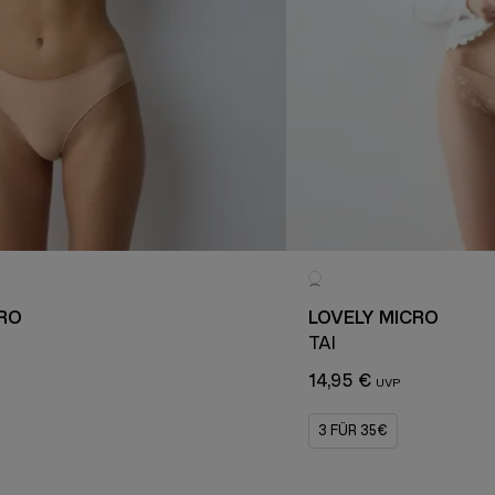
RO
LOVELY MICRO
TAI
14,95 €
3 FÜR 35€