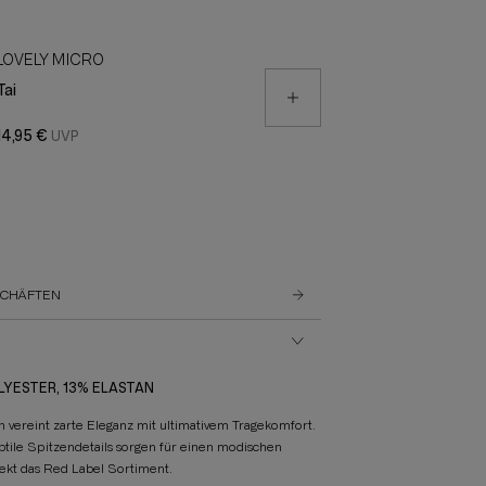
LOVELY MICRO
Tai
14,95 €
SCHÄFTEN
LYESTER, 13% ELASTAN
n vereint zarte Eleganz mit ultimativem Tragekomfort.
tile Spitzendetails sorgen für einen modischen
ekt das Red Label Sortiment.