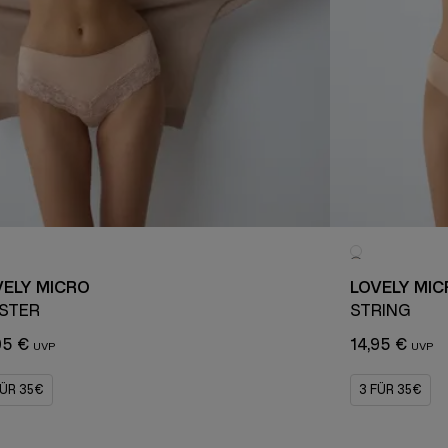
VELY MICRO
LOVELY MIC
PSTER
STRING
95 €
14,95 €
FÜR 35€
3 FÜR 35€