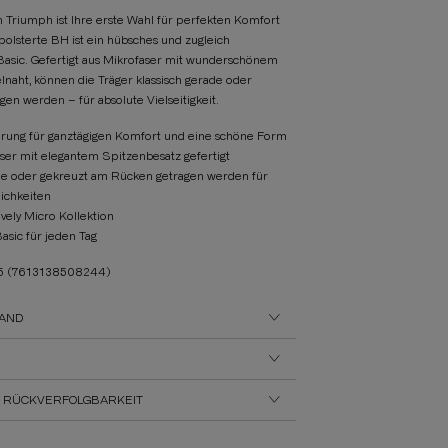
n Triumph ist Ihre erste Wahl für perfekten Komfort
polsterte BH ist ein hübsches und zugleich
Basic. Gefertigt aus Mikrofaser mit wunderschönem
lnaht, können die Träger klassisch gerade oder
en werden – für absolute Vielseitigkeit.
rung für ganztägigen Komfort und eine schöne Form
ser mit elegantem Spitzenbesatz gefertigt
de oder gekreuzt am Rücken getragen werden für
lichkeiten
ovely Micro Kollektion
asic für jeden Tag
25
(7613138508244)
AND
 RÜCKVERFOLGBARKEIT