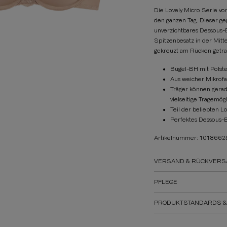
Die Lovely Micro Serie vo
den ganzen Tag. Dieser ge
unverzichtbares Dessous-
Spitzenbesatz in der Mitte
gekreuzt am Rücken getrag
Bügel-BH mit Polste
Aus weicher Mikrofa
Träger können gera
vielseitige Tragemög
Teil der beliebten L
Perfektes Dessous-B
Artikelnummer: 101866
VERSAND & RÜCKVERS
PFLEGE
PRODUKTSTANDARDS &