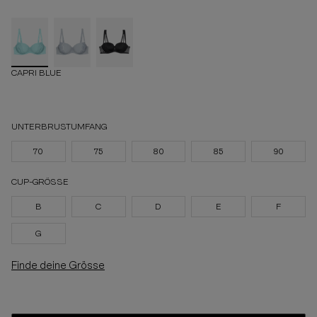
CAPRI BLUE
UNTERBRUSTUMFANG
70
75
80
85
90
CUP-GRÖSSE
B
C
D
E
F
G
Finde deine Grösse