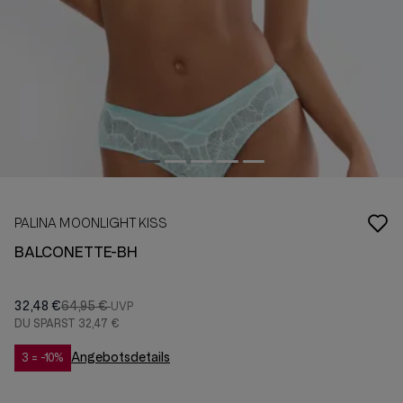
PALINA MOONLIGHT KISS
BALCONETTE-BH
32,48 €
64,95 €
DU SPARST
32,47 €
Angebotsdetails
3 = -10%