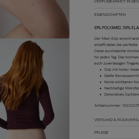
VERFÜGBARKEIT IN GE
EIGENSCHAFTEN
61% POLYAMID, 39% EL
Der Maxi-Slip vereint sei
schafft dabei die perfekte
Diese durchdachte Kombin
für jeden Tag. Das hochwer
auch zuverlässigen Tragek
Slip mit hoher Abd
Glatte Beinausschnit
Keine sichtbaren Ko
Nachhaltige Mikrofa
Dekoratives Spitzen
Artikelnummer: 1022222
VERSAND & RÜCKVERS
PFLEGE