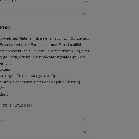
SCHÄFTEN
ASTAN
dig-weiches Material mit einem Hauch von Spitze und
 Balance zwischen Femininität und Funktionalität.
ation macht ihn zu einem unverzichtbaren Begleiter
tige Design bietet Ihnen sowohl elegante Optik als
omfort.
eckung
te sorgen für eine passgenaue Optik
nturen, nicht einmal unter der engsten Kleidung
ser
design
7
(7613112728033)
AND