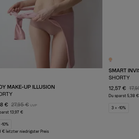
SMART INVI
SHORTY
DY MAKE-UP ILLUSION
12,57 €
17,9
ORTY
Du sparst
5,38 €
98 €
27,95 €
3 = -10%
parst
13,97 €
 -10%
8 € letzter niedrigster Preis