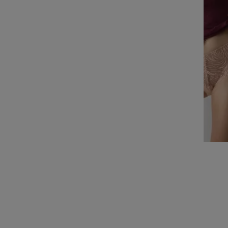
PRETTY MICRO
BANDEAU-SLIP
14,95 €