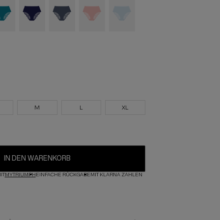
M
L
XL
IN DEN WARENKORB
IT
MYTRIUMPH
EINFACHE RÜCKGABE
MIT KLARNA ZAHLEN