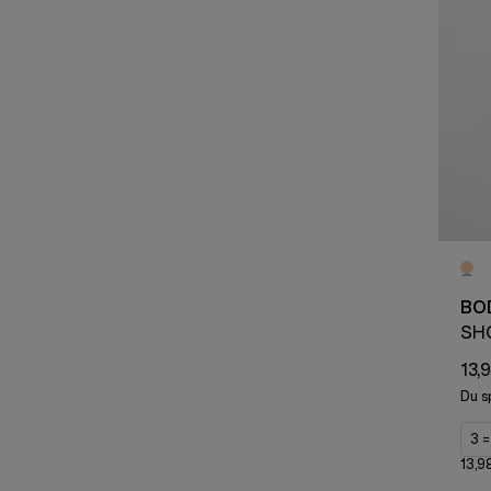
BO
SH
13,
Du s
3 =
13,9