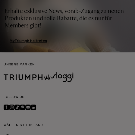
Erhalte exklusive News, vorab-Zugang zu neuen
Produkten und tolle Rabatte, die es nur für
Members gibt!
MyTriumph beitreten
UNSERE MARKEN
FOLLOW US
WÄHLEN SIE IHR LAND