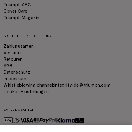
Triumph ABC
Clever Care
Triumph Magazin
SICHERHEIT & BESTELLUNG
Zahlungsarten
Versand
Retouren
AGB
Datenschutz
Impressum
Whistleblowing channel:
integrity-de@triumph.com
Cookie-Einstellungen
ZAHLUNGSARTEN