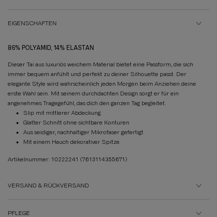
EIGENSCHAFTEN
86% POLYAMID, 14% ELASTAN
Dieser Tai aus luxuriös weichem Material bietet eine Passform, die sich
immer bequem anfühlt und perfekt zu deiner Silhouette passt. Der
elegante Style wird wahrscheinlich jeden Morgen beim Anziehen deine
erste Wahl sein. Mit seinem durchdachten Design sorgt er für ein
angenehmes Tragegefühl, das dich den ganzen Tag begleitet.
Slip mit mittlerer Abdeckung
Glatter Schnitt ohne sichtbare Konturen
Aus seidiger, nachhaltiger Mikrofaser gefertigt
Mit einem Hauch dekorativer Spitze
Artikelnummer: 10222241
(7613114355671)
VERSAND & RÜCKVERSAND
PFLEGE