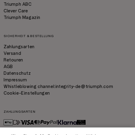
Triumph ABC
Clever Care
Triumph Magazin
SICHERHEIT & BESTELLUNG
Zahlungsarten
Versand
Retouren
AGB
Datenschutz
Impressum
Whistleblowing channel:
integrity-de@triumph.com
Cookie-Einstellungen
ZAHLUNGSARTEN