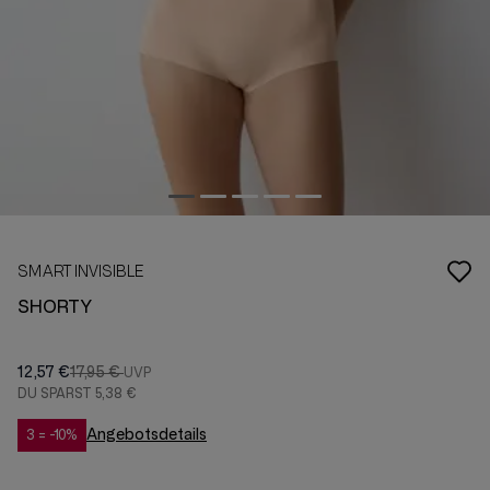
SMART INVISIBLE
SHORTY
12,57 €
17,95 €
DU SPARST
5,38 €
Angebotsdetails
3 = -10%