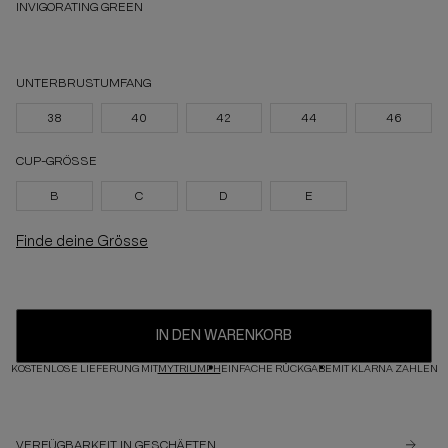
INVIGORATING GREEN
UNTERBRUSTUMFANG
38
40
42
44
46
CUP-GRÖSSE
B
C
D
E
Finde deine Grösse
IN DEN WARENKORB
KOSTENLOSE LIEFERUNG MIT
MYTRIUMPH
EINFACHE RÜCKGABE
MIT KLARNA ZAHLEN
VERFÜGBARKEIT IN GESCHÄFTEN