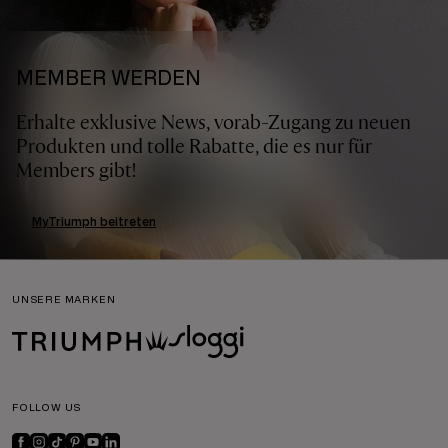
MEMBER WERDEN
Erhalte exklusive News, vorab-Zugang zu neuen
Produkten und tolle Rabatte, die es nur für
Members gibt!
MyTriumph beitreten
UNSERE MARKEN
FOLLOW US