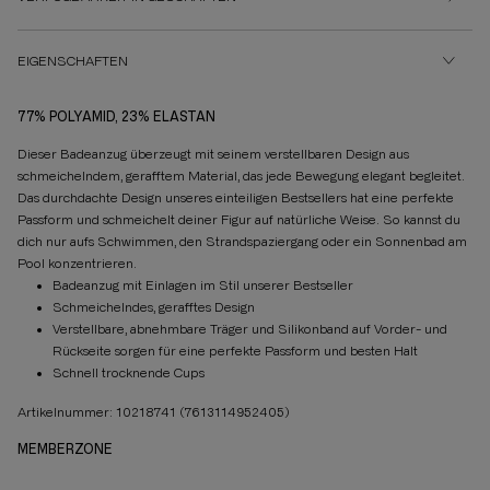
EIGENSCHAFTEN
77% POLYAMID, 23% ELASTAN
Dieser Badeanzug überzeugt mit seinem verstellbaren Design aus
schmeichelndem, gerafftem Material, das jede Bewegung elegant begleitet.
Das durchdachte Design unseres einteiligen Bestsellers hat eine perfekte
Passform und schmeichelt deiner Figur auf natürliche Weise. So kannst du
dich nur aufs Schwimmen, den Strandspaziergang oder ein Sonnenbad am
Pool konzentrieren.
Badeanzug mit Einlagen im Stil unserer Bestseller
Schmeichelndes, gerafftes Design
Verstellbare, abnehmbare Träger und Silikonband auf Vorder- und
Rückseite sorgen für eine perfekte Passform und besten Halt
Schnell trocknende Cups
Artikelnummer: 10218741
(7613114952405)
MEMBERZONE