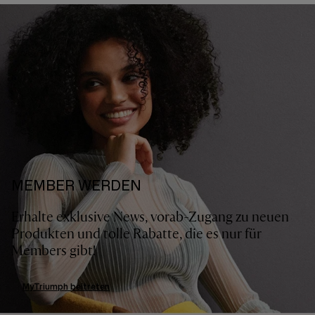
MEMBER WERDEN
Erhalte exklusive News, vorab-Zugang zu neuen
Produkten und tolle Rabatte, die es nur für
Members gibt!
MyTriumph beitreten