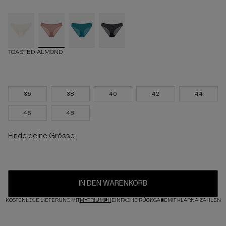
TOASTED ALMOND
36
38
40
42
44
46
48
Finde deine Grösse
IN DEN WARENKORB
KOSTENLOSE LIEFERUNG MIT
MYTRIUMPH
EINFACHE RÜCKGABE
MIT KLARNA ZAHLEN