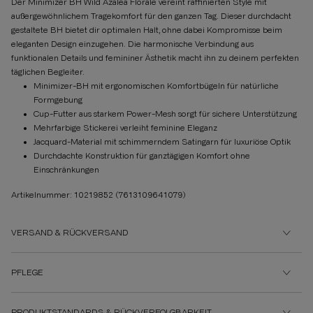
Der Minimizer BH Wild Azalea Florale vereint raffinierten Style mit
außergewöhnlichem Tragekomfort für den ganzen Tag. Dieser durchdacht
gestaltete BH bietet dir optimalen Halt, ohne dabei Kompromisse beim
eleganten Design einzugehen. Die harmonische Verbindung aus
funktionalen Details und femininer Ästhetik macht ihn zu deinem perfekten
täglichen Begleiter.
Minimizer-BH mit ergonomischen Komfortbügeln für natürliche
Formgebung
Cup-Futter aus starkem Power-Mesh sorgt für sichere Unterstützung
Mehrfarbige Stickerei verleiht feminine Eleganz
Jacquard-Material mit schimmerndem Satingarn für luxuriöse Optik
Durchdachte Konstruktion für ganztägigen Komfort ohne
Einschränkungen
Artikelnummer: 10219852
(7613109641079)
VERSAND & RÜCKVERSAND
PFLEGE
PRODUKTSTANDARDS & RÜCKVERFOLGBARKEIT