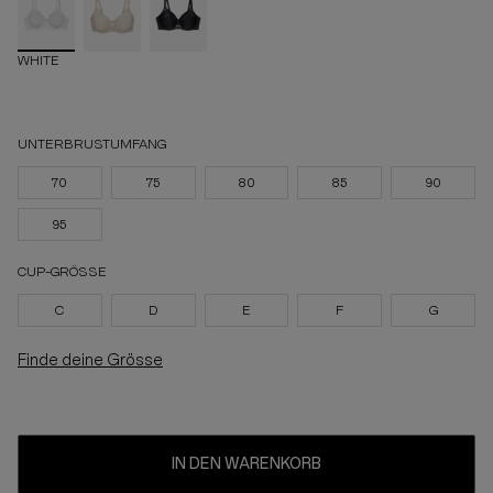
WHITE
UNTERBRUSTUMFANG
70
75
80
85
90
95
CUP-GRÖSSE
C
D
E
F
G
Finde deine Grösse
IN DEN WARENKORB