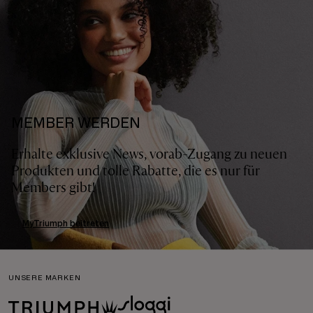
MEMBER WERDEN
Erhalte exklusive News, vorab-Zugang zu neuen
Produkten und tolle Rabatte, die es nur für
Members gibt!
MyTriumph beitreten
UNSERE MARKEN