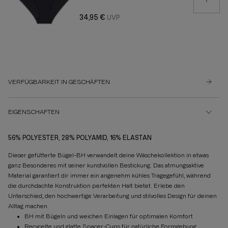
34,95 €
VERFÜGBARKEIT IN GESCHÄFTEN
EIGENSCHAFTEN
56% POLYESTER, 28% POLYAMID, 16% ELASTAN
Dieser gefütterte Bügel-BH verwandelt deine Wäschekollektion in etwas
ganz Besonderes mit seiner kunstvollen Bestickung. Das atmungsaktive
Material garantiert dir immer ein angenehm kühles Tragegefühl, während
die durchdachte Konstruktion perfekten Halt bietet. Erlebe den
Unterschied, den hochwertige Verarbeitung und stilvolles Design für deinen
Alltag machen.
BH mit Bügeln und weichen Einlagen für optimalen Komfort
Recycelte und glatte Spacer-Cups für natürliche Formgebung