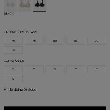
BLACK
UNTERBRUSTUMFANG
70
75
80
85
90
95
CUP-GRÖSSE
B
C
D
E
F
G
Finde deine Grösse