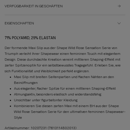
VERFÜGBARKEIT IN GESCHÄFTEN
EIGENSCHAFTEN
71% POLYAMID, 29% ELASTAN
Der formende Maxi Slip aus der Shape Wild Rose Sensation Serie von
Triumph verleiht Ihrer Shapewear einen femininen Touch mit elegantem
Design. Diese durchdachte Kreation vereint mittleren Shaping-Effekt mit
zarter Spitzenoptik für ein selbstbewusstes Tragegefühl. Erleben Sie, wie
sich Funktionalität und Weiblichkeit perfekt ergänzen.
Maxi Slip mit breiten Seitenpartien und flachen Nähten an den
Beinöffnungen
Aus eleganter, flacher Spitze für einen mittleren Shaping-Effekt
Atmungsaktiv, besonders elastisch und widerstandsfähig
Unsichtbar unter figurbetonter Kleidung
Kombinieren Sie diesen zarten Maxi mit einem BH aus der Shape
Wild Rose Sensation Serie für den ultimativen femininen Shapewear-
Style
Artikelnummer: 10207231
(7613114502013)