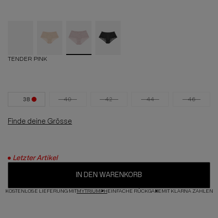
TENDER PINK
38
40
42
44
46
Finde deine Grösse
Letzter Artikel
IN DEN WARENKORB
KOSTENLOSE LIEFERUNG MIT
MYTRIUMPH
EINFACHE RÜCKGABE
MIT KLARNA ZAHLEN