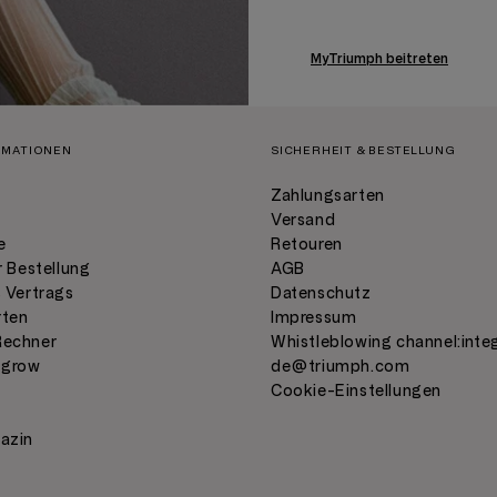
MyTriumph beitreten
RMATIONEN
SICHERHEIT & BESTELLUNG
Zahlungsarten
Versand
e
Retouren
r Bestellung
AGB
 Vertrags
Datenschutz
rten
Impressum
Rechner
Whistleblowing channel:
inte
 grow
de@triumph.com
C
Cookie-Einstellungen
azin