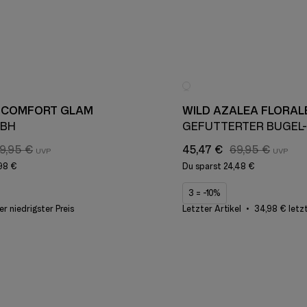
 COMFORT GLAM
WILD AZALEA FLORAL
 BH
GEFÜTTERTER BÜGEL
9,95 €
45,47 €
69,95 €
,98 €
Du sparst
24,48 €
3 = -10%
er niedrigster Preis
Letzter Artikel
34,98 € letzt
N