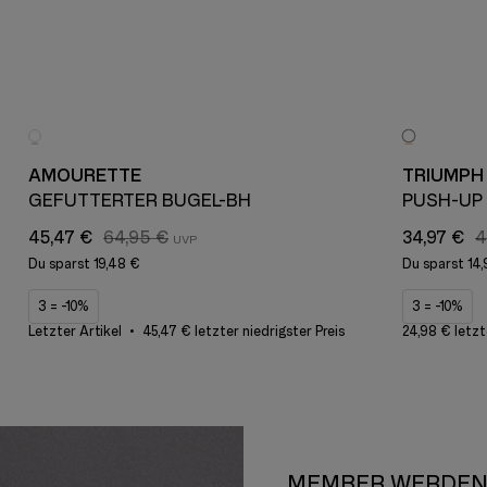
AMOURETTE
TRIUMPH
GEFÜTTERTER BÜGEL-BH
PUSH-UP
45,47 €
64,95 €
34,97 €
4
Du sparst
19,48 €
Du sparst
14
3 = -10%
3 = -10%
Letzter Artikel
45,47 € letzter niedrigster Preis
24,98 € letzt
MEMBER WERDE