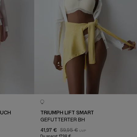
OUCH
TRIUMPH LIFT SMART
H
GEFÜTTERTER BH
41,97 €
59,95 €
Du sparst
17,98 €