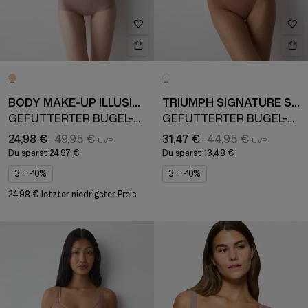
BODY MAKE-UP ILLUSION
TRIUMPH SIGNATURE SHEER
GEFÜTTERTER BÜGEL-BH
GEFÜTTERTER BÜGEL-BH MIT ABNEHMBAREN TRÄGERN
24,98 €
49,95 €
31,47 €
44,95 €
Du sparst
24,97 €
Du sparst
13,48 €
3 = -10%
3 = -10%
24,98 € letzter niedrigster Preis