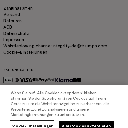
Zahlungsarten
Versand
Retouren
AGB
Datenschutz
Impressum
Whistleblowing channel:
integrity-de@triumph.com
Cookie-Einstellungen
ZAHLUNGSARTEN
Wenn Sie auf „Alle Cookies akzeptieren“ klicken,
stimmen Sie der Speicherung von Cookies auf Ihrem
VERSAND
Gerät zu, um die Websitenavigation zu verbessern, die
Websitenutzung zu analysieren und unsere
Marketingbemühungen zu unterstützen.
COPYRIGHT
2026
- TRIUMPH INTERTRADE AG. ALL RIGHTS RESERVED
Cookie-Einstellungen
Alle Cookies akzeptieren