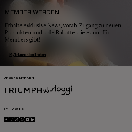
MEMBER WERDEN
Erhalte exklusive News, vorab-Zugang zu neuen
Produkten und tolle Rabatte, die es nur für
Members gibt!
MyTriumph beitreten
UNSERE MARKEN
FOLLOW US