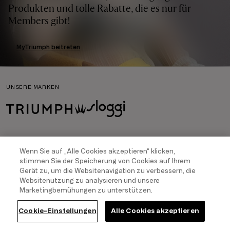
Produkten und tolle Rabatte, die es nur für
Members gibt!
MyTriumph beitreten
UNSERE MARKEN
FOLLOW US
Wenn Sie auf „Alle Cookies akzeptieren“ klicken,
stimmen Sie der Speicherung von Cookies auf Ihrem
Gerät zu, um die Websitenavigation zu verbessern, die
Websitenutzung zu analysieren und unsere
Marketingbemühungen zu unterstützen.
WÄHLEN SIE IHR LAND
DEUTSCH
Cookie-Einstellungen
Alle Cookies akzeptieren