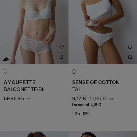
AMOURETTE
SENSE OF COTTON
BALCONETTE-BH
TAI
59,95 €
9,77 €
13,95 €
Du sparst
4,18 €
3 = -10%