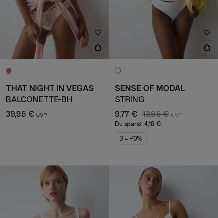
THAT NIGHT IN VEGAS
SENSE OF MODAL
BALCONETTE-BH
STRING
39,95 €
9,77 €
13,95 €
Du sparst
4,18 €
3 = -10%