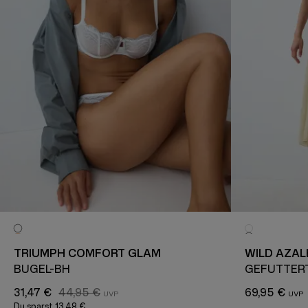
TRIUMPH COMFORT GLAM
WILD AZAL
BÜGEL-BH
GEFÜTTER
31,47 €
44,95 €
69,95 €
Du sparst
13,48 €