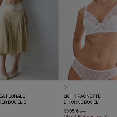
EA FLORALE
LIGHT PAONETTE
TER BÜGEL-BH
BH OHNE BÜGEL
63,95 €
44,77 €
Mitgliederpreis