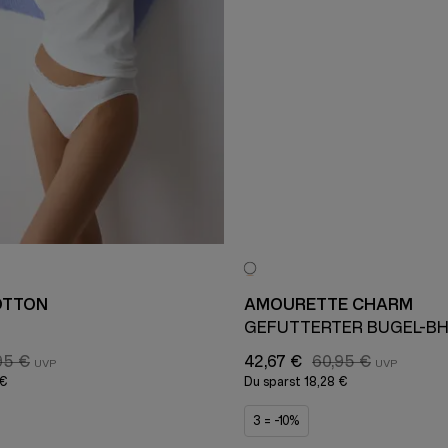
OTTON
AMOURETTE CHARM
GEFÜTTERTER BÜGEL-B
95 €
42,67 €
60,95 €
 €
Du sparst
18,28 €
3 = -10%