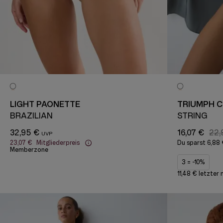
LIGHT PAONETTE
TRIUMPH 
BRAZILIAN
STRING
32,95 €
16,07 €
22,
23,07 €
Mitgliederpreis
Du sparst
6,88
Memberzone
3 = -10%
11,48 € letzter 