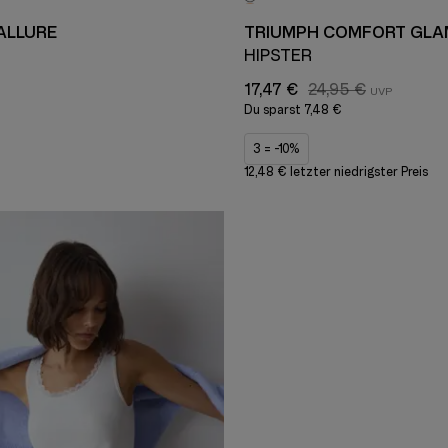
ALLURE
TRIUMPH COMFORT GLA
HIPSTER
17,47 €
24,95 €
Du sparst
7,48 €
3 = -10%
12,48 € letzter niedrigster Preis