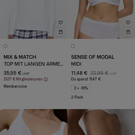
MIX & MATCH
SENSE OF MODAL
TOP MIT LANGEN ÄRMELN
MIDI
35,95 €
11,48 €
22,95 €
25,17 €
Mitgliederpreis
Du sparst
11,47 €
Memberzone
3 = -10%
2-Pack