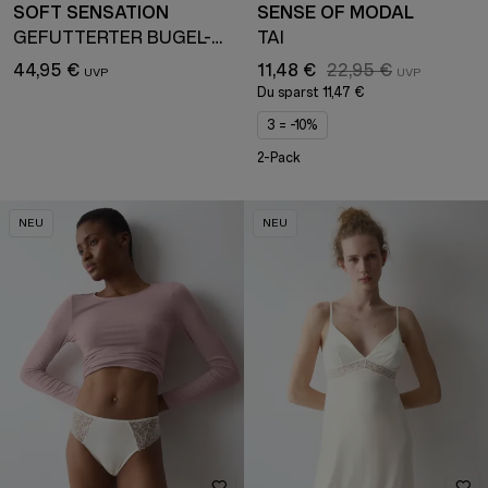
SOFT SENSATION
SENSE OF MODAL
GEFÜTTERTER BÜGEL-BH
TAI
44,95 €
11,48 €
22,95 €
Du sparst
11,47 €
3 = -10%
2-Pack
NEU
NEU