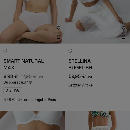
SMART NATURAL
STELLINA
MAXI
BÜGEL-BH
8,98 €
17,95 €
59,95 €
Du sparst
8,97 €
Letzter Artikel
3 = -10%
8,98 € letzter niedrigster Preis