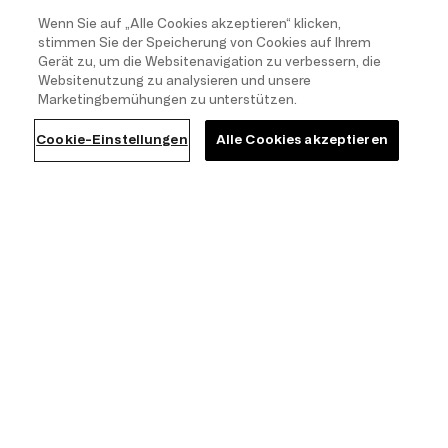
MyTriumph Treueprogramm
Wenn Sie auf „Alle Cookies akzeptieren“ klicken,
Unternehmen
stimmen Sie der Speicherung von Cookies auf Ihrem
Karriere
Gerät zu, um die Websitenavigation zu verbessern, die
Franchising
Websitenutzung zu analysieren und unsere
Nachhaltigkeit
Marketingbemühungen zu unterstützen.
Cookie-Einstellungen
Alle Cookies akzeptieren
SERVICE INFORMATIONEN
Kontakt
FAQ
Händlersuche
Status deiner Bestellung
Widerruf Des Vertrags
Geschenkkarten
BH-Größen Rechner
Together we grow
Triumph ABC
Clever Care
Triumph Magazin