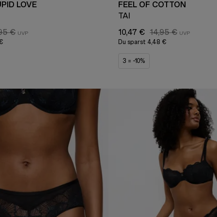
PID LOVE
FEEL OF COTTON
TAI
95 €
10,47 €
14,95 €
 €
Du sparst
4,48 €
3 = -10%