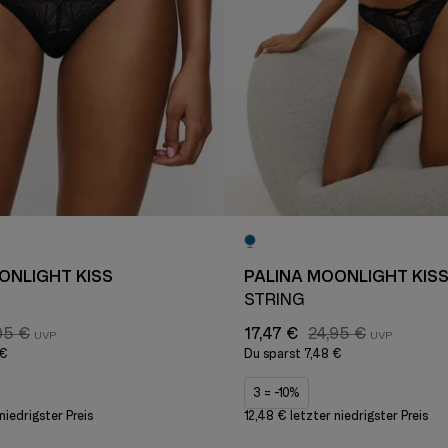
ONLIGHT KISS
PALINA MOONLIGHT KIS
STRING
95 €
17,47 €
24,95 €
 €
Du sparst
7,48 €
3 = -10%
niedrigster Preis
12,48 € letzter niedrigster Preis