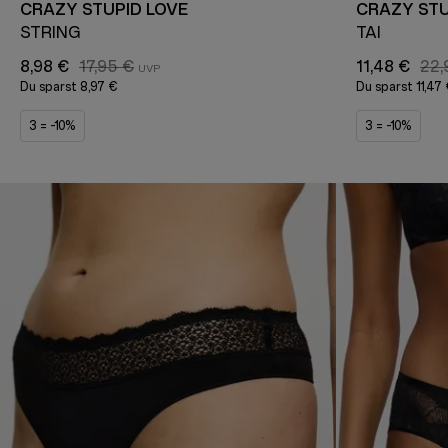
CRAZY STUPID LOVE
CRAZY STU
STRING
TAI
8,98 €
17,95 €
11,48 €
22,
Du sparst
8,97 €
Du sparst
11,47
3 = -10%
3 = -10%