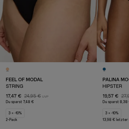
FEEL OF MODAL
PALINA MO
STRING
HIPSTER
17,47 €
24,95 €
19,57 €
27,
Du sparst
7,48 €
Du sparst
8,38
3 = -10%
3 = -10%
2-Pack
13,98 € letzter 